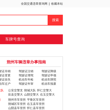
全国交通违章查询网
|
收藏本站
车牌号查询
朔州车辆违章办事指南
驶证吊销
驾驶证注销
驾驶证降级
驶证变更
驾驶证增驾
驾驶证申领
驶证挂失
机动车年检
机动车牌照
动车过户
驾驶证年审
机动车报废
大队
公安交警支
朔城大队
怀仁交警大
应县交警大
山阴交警大
右玉交警大
所
朔州市车管所
平鲁区车管所
朔城区车管所
右玉县车管所
山阴县车管所
怀仁县车管所