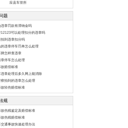
应县车管所
问题
场违章罚款有滞纳金吗
12123可以处理扣分的违章吗
眼拍到违章扣分吗
贴的违章停车罚单怎么处理
车牌怎样查违章
违章停车怎么处理
事故赔偿标准
车违章处理后多久网上能消除
警察拍到的违章怎么处理
事故轻伤赔偿标准
法规
事故伤残鉴定及赔偿标准
事故伤残赔偿标准
车交通事故快速处理办法