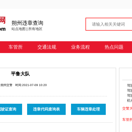
朔州违章查询
站点地图
|
所有地区
车管所
交通法规
业务流程
热点问题
平鲁大队
:朔州交警
时间:2021-07-09 10:20
驾
驾
驾
机
交警
驾驶证查询
违章代码查询表
车辆违章处理
车管