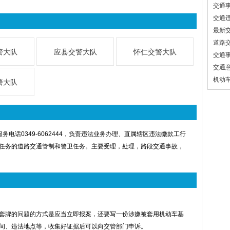
交通
交通
最新
道路
警大队
应县交警大队
怀仁交警大队
交通
交通
机动
警大队
电话0349-6062444，负责违法业务办理、直属辖区违法缴款工行
任务的道路交通管制和警卫任务。主要受理，处理，路段交通事故，
套牌的问题的方式是应当立即报案，还要写一份涉嫌被套用机动车基
间、违法地点等，收集好证据后可以向交管部门申诉。